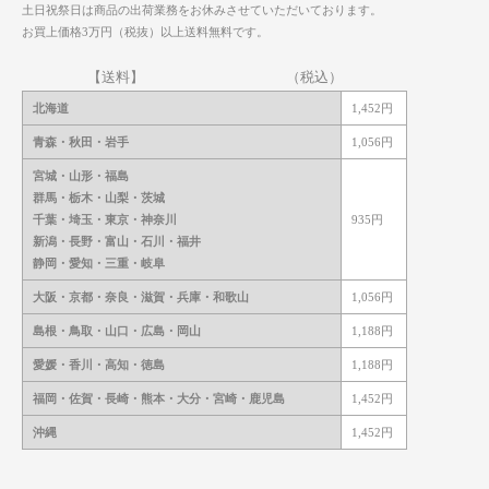
土日祝祭日は商品の出荷業務をお休みさせていただいております。
お買上価格3万円（税抜）以上送料無料です。
【送料】 （税込）
北海道
1,452円
青森・秋田・岩手
1,056円
宮城・山形・福島
群馬・栃木・山梨・茨城
千葉・埼玉・東京・神奈川
935円
新潟・長野・富山・石川・福井
静岡・愛知・三重・岐阜
大阪・京都・奈良・
滋賀・兵庫・和歌山
1,056円
島根・鳥取・山口・広島・岡山
1,188円
愛媛・香川・高知・徳島
1,188円
福岡・佐賀・長崎・熊本・
大分・宮崎・鹿児島
1,452円
沖縄
1,452円