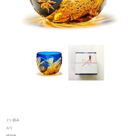
ぐい呑み
ルリ
琥珀地