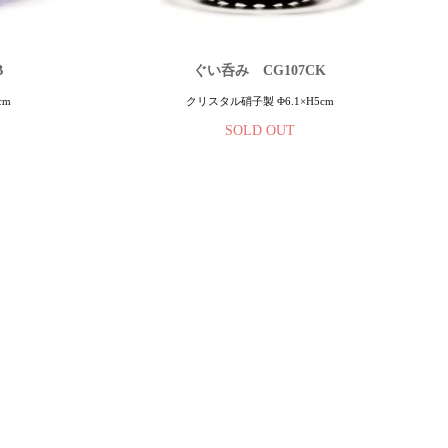
B
ぐい呑み CG107CK
cm
クリスタル硝子製 Φ6.1×H5cm
SOLD OUT