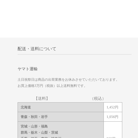
配送・送料について
ヤマト運輸
土日祝祭日は商品の出荷業務をお休みさせていただいております。
お買上価格3万円（税抜）以上送料無料です。
【送料】 （税込）
北海道
1,452円
青森・秋田・岩手
1,056円
宮城・山形・福島
群馬・栃木・山梨・茨城