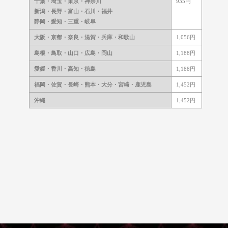
千葉・埼玉・東京・神奈川
935円
新潟・長野・富山・石川・福井
静岡・愛知・三重・岐阜
大阪・京都・奈良・
滋賀・兵庫・和歌山
1,056円
島根・鳥取・山口・広島・岡山
1,188円
愛媛・香川・高知・徳島
1,188円
福岡・佐賀・長崎・熊本・
大分・宮崎・鹿児島
1,452円
沖縄
1,452円