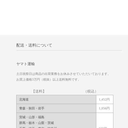
配送・送料について
ヤマト運輸
土日祝祭日は商品の出荷業務をお休みさせていただいております。
お買上価格3万円（税抜）以上送料無料です。
【送料】 （税込）
北海道
1,452円
青森・秋田・岩手
1,056円
宮城・山形・福島
群馬・栃木・山梨・茨城