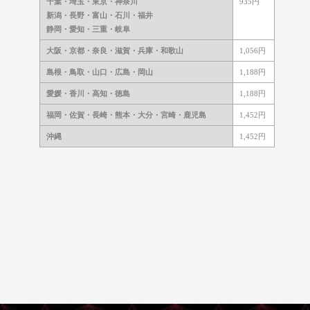
千葉・埼玉・東京・神奈川
935円
新潟・長野・富山・石川・福井
静岡・愛知・三重・岐阜
大阪・京都・奈良・
滋賀・兵庫・和歌山
1,056円
島根・鳥取・山口・広島・岡山
1,188円
愛媛・香川・高知・徳島
1,188円
福岡・佐賀・長崎・熊本・
大分・宮崎・鹿児島
1,452円
沖縄
1,452円