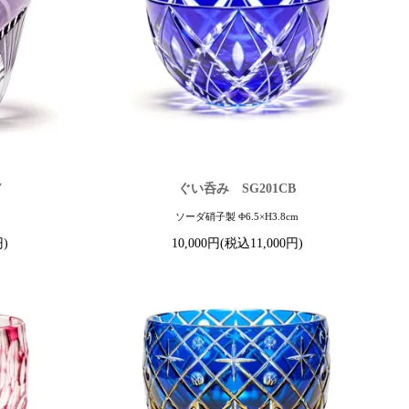
V
ぐい呑み SG201CB
m
ソーダ硝子製 Φ6.5×H3.8cm
円)
10,000円(税込11,000円)