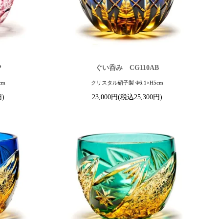
P
ぐい呑み CG110AB
cm
クリスタル硝子製 Φ6.1×H5cm
円)
23,000円(税込25,300円)