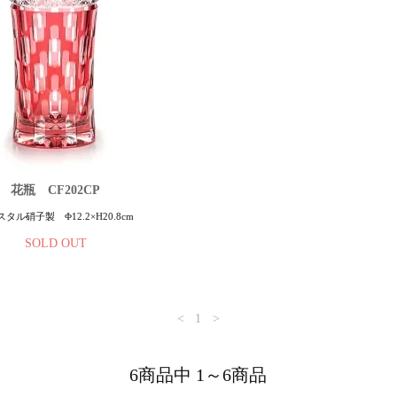
花瓶 CF202CP
タル硝子製 Φ12.2×H20.8cm
SOLD OUT
<
1
>
6商品中 1～6商品