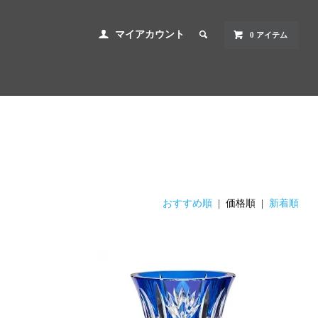
マイアカウント
0 アイテム
おすすめ順
| 価格順 |
新着順