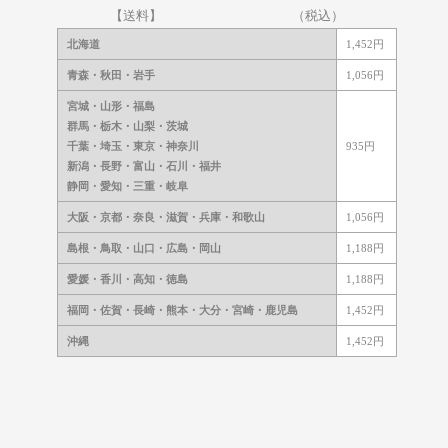
【送料】 （税込）
北海道
1,452円
青森・秋田・岩手
1,056円
宮城・山形・福島
群馬・栃木・山梨・茨城
千葉・埼玉・東京・神奈川
935円
新潟・長野・富山・石川・福井
静岡・愛知・三重・岐阜
大阪・京都・奈良・
滋賀・兵庫・和歌山
1,056円
島根・鳥取・山口・広島・岡山
1,188円
愛媛・香川・高知・徳島
1,188円
福岡・佐賀・長崎・熊本・
大分・宮崎・鹿児島
1,452円
沖縄
1,452円