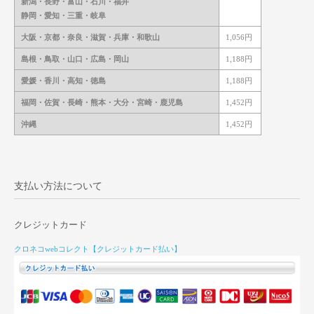
新潟・長野・富山・石川・福井
静岡・愛知・三重・岐阜
大阪・京都・奈良・
滋賀・兵庫・和歌山
1,056円
島根・鳥取・山口・広島・岡山
1,188円
愛媛・香川・高知・徳島
1,188円
福岡・佐賀・長崎・熊本・
大分・宮崎・鹿児島
1,452円
沖縄
1,452円
支払い方法について
クレジットカード
クロネコwebコレクト【クレジットカード払い】