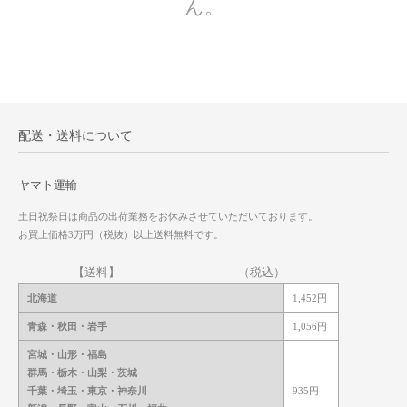
ん。
配送・送料について
ヤマト運輸
土日祝祭日は商品の出荷業務をお休みさせていただいております。
お買上価格3万円（税抜）以上送料無料です。
【送料】 （税込）
北海道
1,452円
青森・秋田・岩手
1,056円
宮城・山形・福島
群馬・栃木・山梨・茨城
千葉・埼玉・東京・神奈川
935円