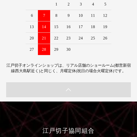
1
2
3
4
5
6
7
8
9
10
11
12
13
14
15
16
17
18
19
20
21
22
23
24
25
26
27
28
29
30
江戸切子オンラインショップは、リアル店舗のショールーム(都営新宿
線西大島駅近く)と同じく、月曜定休(祝日の場合火曜定休)です。
江戸切子協同組合